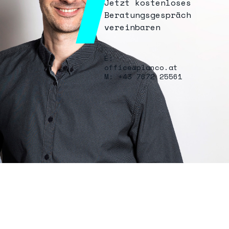
Jetzt kostenloses
Beratungsgespräch
vereinbaren
E:
office@planco.at
M: +43 7672 25561