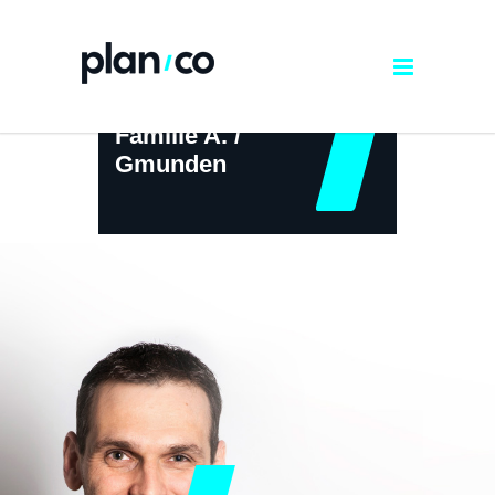
Familie A. /
Gmunden
← ZURÜCK ZUR ÜBERSICHT