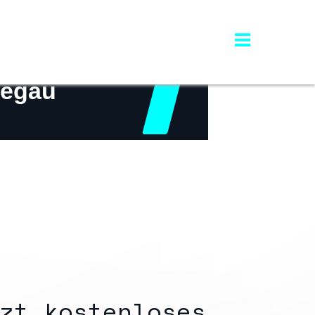
ter Hausbau
Regau
nd Wohnbau
tleistungen
Referenzen
Über uns
zt kostenloses