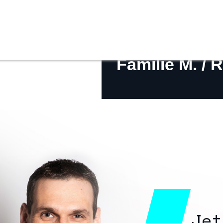
Priva
Familie M. / 
Gewerbe- u
Diens
Jet