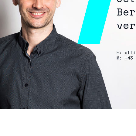
Ber
ver
E: offi
M: +43 