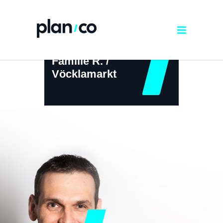
Familie R. /
Vöcklamarkt
← ZURÜCK ZUR ÜBERSICHT