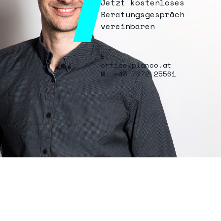
Jetzt kostenloses
Beratungsgespräch
vereinbaren
E:
office@planco.at
M: +43 7672 25561