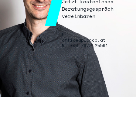
Jetzt kostenloses
Beratungsgespräch
vereinbaren
E:
office@planco.at
M: +43 7672 25561