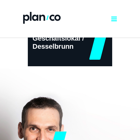
Geschäftslokal /
Desselbrunn
← ZURÜCK ZUR ÜBERSICHT