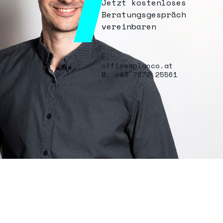
Jetzt kostenloses
Beratungsgespräch
vereinbaren
E:
office@planco.at
M: +43 7672 25561