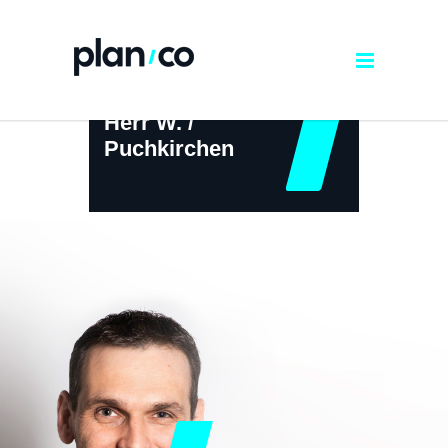
Herr W. /
Puchkirchen
← ZURÜCK ZUR ÜBERSICHT