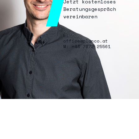
Jetzt kostenloses
Beratungsgespräch
vereinbaren
E:
office@planco.at
M: +43 7672 25561