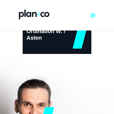
Ordination W. /
Asten
← ZURÜCK ZUR ÜBERSICHT